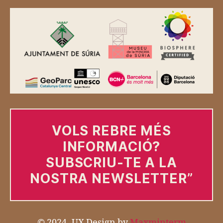
VOLS REBRE MÉS
INFORMACIÓ?
SUBSCRIU-TE A LA
NOSTRA NEWSLETTER
”
© 2024 -UX Design by
Maxminterm