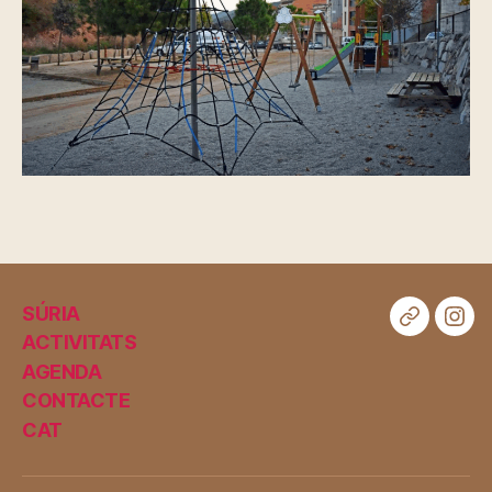
SÚRIA
Web
Ins
ACTIVITATS
AGENDA
CONTACTE
CAT