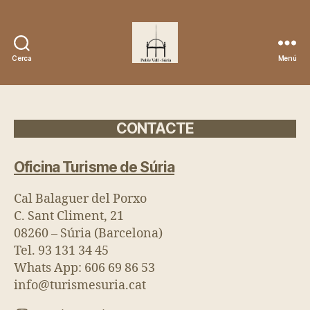
Cerca
Menú
Poble
Vell
-
Súria
CONTACTE
Oficina Turisme de Súria
Cal Balaguer del Porxo
C. Sant Climent, 21
08260 – Súria (Barcelona)
Tel. 93 131 34 45
Whats App: 606 69 86 53
info@turismesuria.cat